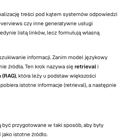
malizację treści pod kątem systemów odpowiedzi
I Overviews czy inne generatywne usługi
dynie listą linków, lecz formułują własną
szukiwanie informacji. Zanim model językowy
ie źródła. Ten krok nazywa się
retrieval
i
 (RAG)
, która leży u podstaw większości
biera istotne informacje (retrieval), a następnie
 być przygotowane w taki sposób, aby były
ako istotne źródło.