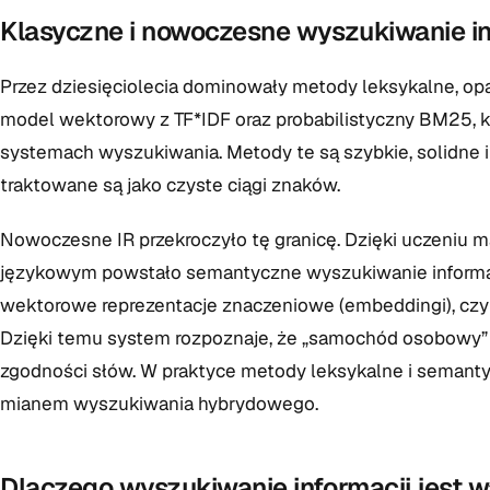
Klasyczne i nowoczesne wyszukiwanie in
Przez dziesięciolecia dominowały metody leksykalne, op
model wektorowy z TF*IDF oraz probabilistyczny BM25, k
systemach wyszukiwania. Metody te są szybkie, solidne i 
traktowane są jako czyste ciągi znaków.
Nowoczesne IR przekroczyło tę granicę. Dzięki uczen
językowym powstało semantyczne wyszukiwanie informacji
wektorowe reprezentacje znaczeniowe (embeddingi), czyl
Dzięki temu system rozpoznaje, że „samochód osobowy” i 
zgodności słów. W praktyce metody leksykalne i semantyc
mianem wyszukiwania hybrydowego.
Dlaczego wyszukiwanie informacji jest 