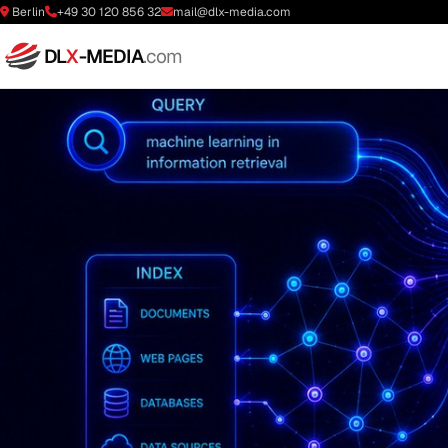
Berlin
+49 30 120 856 32
mail@dlx-media.com
DL
X
-MEDIA
.com