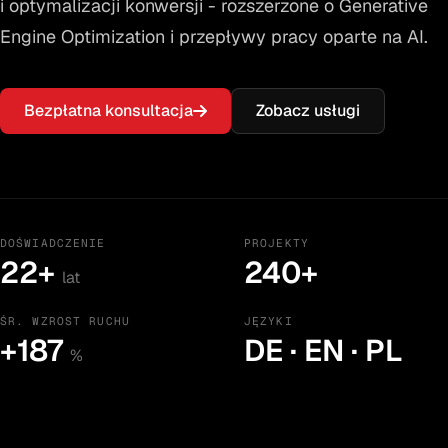
i optymalizacji konwersji - rozszerzone o Generative
Engine Optimization i przepływy pracy oparte na AI.
Bezpłatna konsultacja
Zobacz usługi
DOŚWIADCZENIE
PROJEKTY
22+
240+
lat
ŚR. WZROST RUCHU
JĘZYKI
+187
DE · EN · PL
%