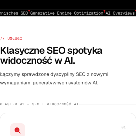
hnisches SEO
Generative Engine Optimization
AI Overviews
// USŁUGI
Klasyczne SEO spotyka
widoczność w AI.
Łączymy sprawdzone dyscypliny SEO z nowymi
wymaganiami generatywnych systemów AI.
KLASTER 01 - SEO I WIDOCZNOŚĆ AI
01