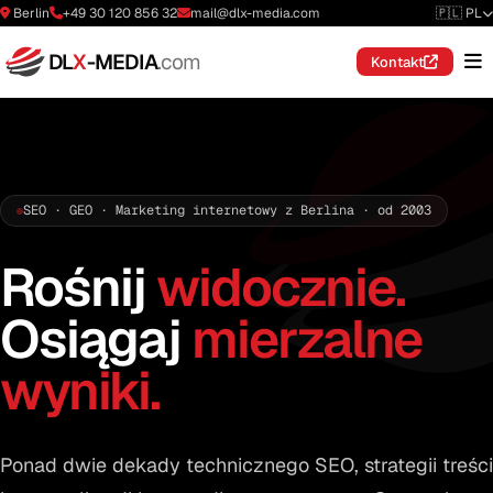
Berlin
+49 30 120 856 32
mail@dlx-media.com
🇵🇱 PL
DL
X
-MEDIA
.com
Kontakt
SEO · GEO · Marketing internetowy z Berlina · od 2003
Rośnij
widocznie.
Osiągaj
mierzalne
wyniki.
Ponad dwie dekady technicznego SEO, strategii treści