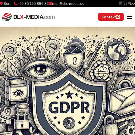
Berlin
+49 30 120 856 32
mail@dlx-media.com
🇵🇱 PL
DL
X
-MEDIA
.com
Kontakt