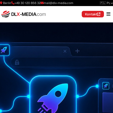
Berlin
+49 30 120 856 32
mail@dlx-media.com
🇵🇱 PL
DL
X
-MEDIA
.com
Kontakt