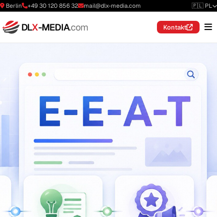
Berlin
+49 30 120 856 32
mail@dlx-media.com
🇵🇱 PL
DL
X
-MEDIA
.com
Kontakt