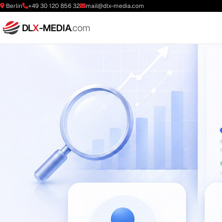
Berlin
+49 30 120 856 32
mail@dlx-media.com
DL
X
-MEDIA
.com