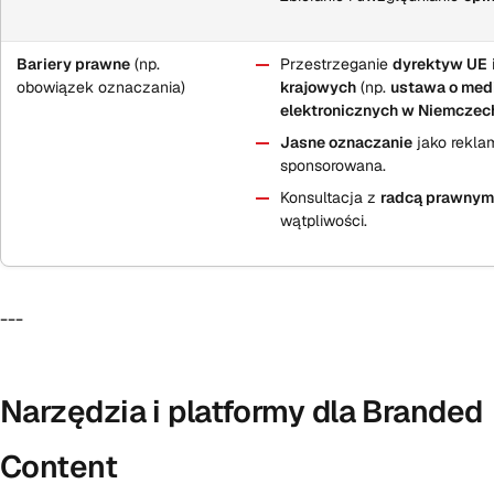
Bariery prawne
(np.
Przestrzeganie
dyrektyw UE
obowiązek oznaczania)
krajowych
(np.
ustawa o med
elektronicznych w Niemczec
Jasne oznaczanie
jako reklam
sponsorowana.
Konsultacja z
radcą prawny
wątpliwości.
---
Narzędzia i platformy dla Branded
Content