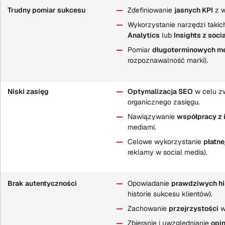
Trudny pomiar sukcesu
Zdefiniowanie
jasnych KPI
z w
Wykorzystanie narzędzi takic
Analytics
lub
Insights z soci
Pomiar
długoterminowych m
rozpoznawalność marki).
Niski zasięg
Optymalizacja SEO
w celu z
organicznego zasięgu.
Nawiązywanie
współpracy z 
mediami.
Celowe wykorzystanie
płatne
reklamy w social media).
Brak autentyczności
Opowiadanie
prawdziwych his
historie sukcesu klientów).
Zachowanie
przejrzystości
w
Zbieranie i uwzględnianie
opin