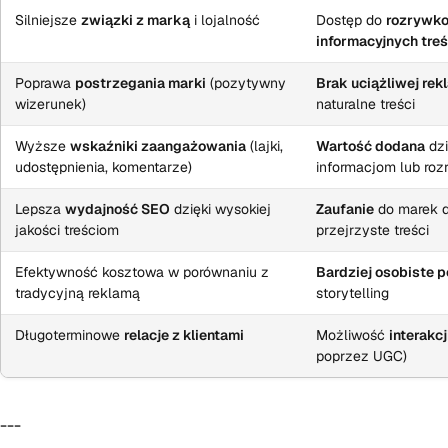
Silniejsze
związki z marką
i lojalność
Dostęp do
rozrywk
informacyjnych treś
Poprawa
postrzegania marki
(pozytywny
Brak uciążliwej rek
wizerunek)
naturalne treści
Wyższe
wskaźniki zaangażowania
(lajki,
Wartość dodana
dzi
udostępnienia, komentarze)
informacjom lub ro
Lepsza
wydajność SEO
dzięki wysokiej
Zaufanie
do marek d
jakości treściom
przejrzyste treści
Efektywność kosztowa w porównaniu z
Bardziej osobiste p
tradycyjną reklamą
storytelling
Długoterminowe
relacje z klientami
Możliwość
interakc
poprzez UGC)
---