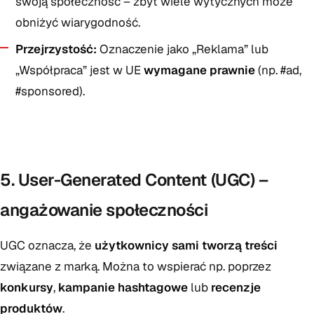
swoją społeczność – zbyt wiele wytycznych może
obniżyć wiarygodność.
Przejrzystość:
Oznaczenie jako „Reklama” lub
„Współpraca” jest w UE
wymagane prawnie
(np. #ad,
#sponsored).
5. User-Generated Content (UGC) –
angażowanie społeczności
UGC oznacza, że
użytkownicy sami tworzą treści
związane z marką. Można to wspierać np. poprzez
konkursy
,
kampanie hashtagowe
lub
recenzje
produktów
.