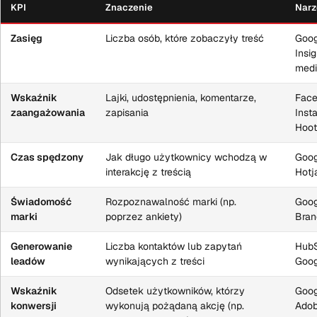
KPI
Znaczenie
Narz
Zasięg
Liczba osób, które zobaczyły treść
Goog
Insig
med
Wskaźnik
Lajki, udostępnienia, komentarze,
Face
zaangażowania
zapisania
Inst
Hoot
Czas spędzony
Jak długo użytkownicy wchodzą w
Goog
interakcję z treścią
Hotj
Świadomość
Rozpoznawalność marki (np.
Goog
marki
poprzez ankiety)
Bran
Generowanie
Liczba kontaktów lub zapytań
HubS
leadów
wynikających z treści
Goog
Wskaźnik
Odsetek użytkowników, którzy
Goog
konwersji
wykonują pożądaną akcję (np.
Adob