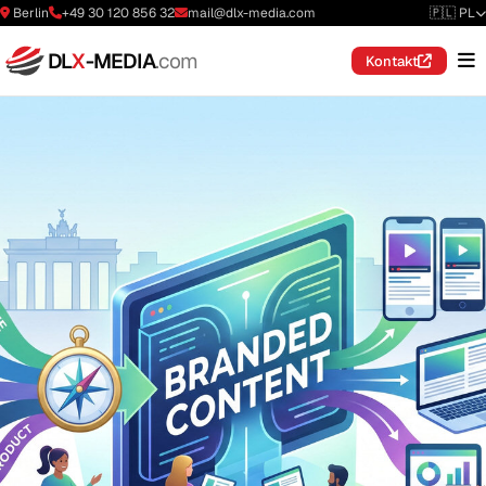
Berlin
+49 30 120 856 32
mail@dlx-media.com
🇵🇱 PL
DL
X
-MEDIA
.com
Kontakt