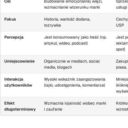
Cel
Budowanie emocjonalnej więzi,
Sprze
wzmacnianie wizerunku marki
usługi
Fokus
Historia, wartość dodana,
Cechy 
rozrywka
USP
Percepcja
Jest konsumowany jako treść (np.
Jest p
artykuł, wideo, podcast)
reklam
spot)
Umiejscowienie
Organicznie w mediach, social
Zakupi
media, blogach
prasa,
Interakcja
Wysoki wskaźnik zaangażowania
Mniejs
użytkowników
(lajki, udostępnienia, komentarze)
(klikni
wyświe
Efekt
Wzmacnia lojalność wobec marki
Krótk
długoterminowy
i zaufanie
wzros