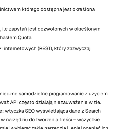
dnictwem którego dostępna jest określona
ą, ile zapytań jest dozwolonych w określonym
 hasłem Quota.
 internetowych (REST), który zazwyczaj
 konieczne samodzielne programowanie z użyciem
waż API często działają niezauważenie w tle.
ie: wtyczka SEO wyświetlająca dane z Search
I w narzędziu do tworzenia treści – wszystkie
iej wybierać takie narzędzia i lepiej oceniać ich