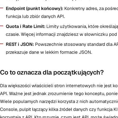
Endpoint (punkt końcowy):
Konkretny adres, za pośre
funkcja lub zbiór danych API.
Quota i Rate Limit:
Limity użytkowania, które określaj
czasie. Więcej informacji znajdziesz w słowniczku pod
REST i JSON:
Powszechnie stosowany standard dla API
przekazuje dane w lekkim formacie JSON.
Co to oznacza dla początkujących?
Dla większości właścicieli stron internetowych nie jest
API. Ważne jest jednak zrozumienie tego konceptu, ponie
Wiele popularnych narzędzi korzysta z nich automatyczn
Console, pulpit łączący kilka źródeł danych czy funkcja K
korzystają z API. Kto rozumie, czym jest API, może świadom