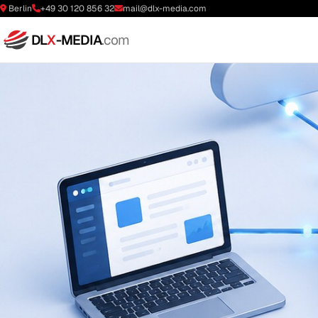
Berlin
+49 30 120 856 32
mail@dlx-media.com
DL
X
-MEDIA
.com