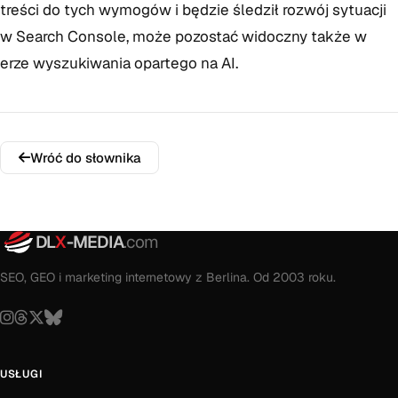
treści do tych wymogów i będzie śledził rozwój sytuacji
w Search Console, może pozostać widoczny także w
erze wyszukiwania opartego na AI.
Wróć do słownika
DL
X
-MEDIA
.com
SEO, GEO i marketing internetowy z Berlina. Od 2003 roku.
USŁUGI