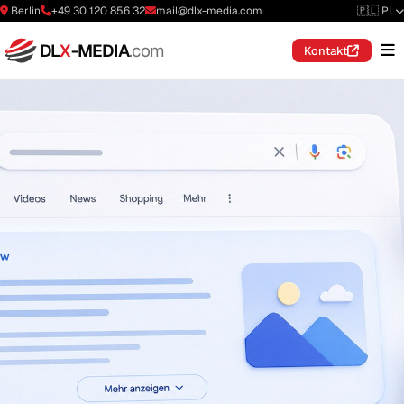
Berlin
+49 30 120 856 32
mail@dlx-media.com
🇵🇱 PL
DL
X
-MEDIA
.com
Kontakt