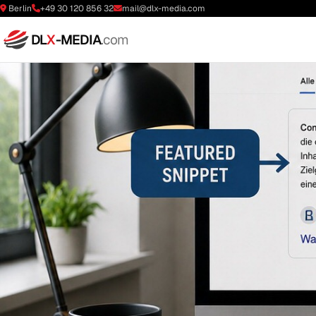
Berlin
+49 30 120 856 32
mail@dlx-media.com
DL
X
-MEDIA
.com