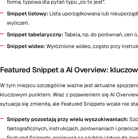
forma, typowa dla pytań typu „co to jest”.
Snippet listowy:
Lista uporządkowana lub nieuporządko
wyliczeń.
Snippet tabelaryczny:
Tabela, np. do porównań, cen lu
Snippet wideo:
Wyróżnione wideo, często przy instrukc
Featured Snippet a AI Overview: kluczo
W tym miejscu szczególnie ważne jest aktualne spojrzeni
kluczowym punktem. Wraz z pojawieniem się AI Overvi
sytuacja się zmieniła, ale Featured Snippets wcale nie st
Snippety pozostają przy wielu wyszukiwaniach:
Szc
faktograficznych, instrukcjach, porównaniach i przeli
Featured Snippets, ponieważ są szybkie i łatwe do zwe