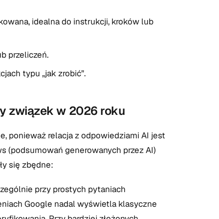
wana, idealna do instrukcji, kroków lub
b przeliczeń.
jach typu „jak zrobić”.
wy związek w 2026 roku
e, ponieważ relacja z odpowiedziami AI jest
ews (podsumowań generowanych przez AI)
ały się zbędne:
zególnie przy prostych pytaniach
czeniach Google nadal wyświetla klasyczne
ryfikowania. Przy bardziej złożonych,