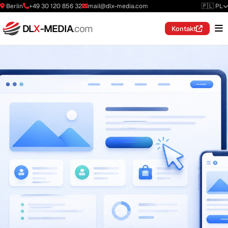
Berlin
+49 30 120 856 32
mail@dlx-media.com
🇵🇱 PL
DL
X
-MEDIA
.com
Kontakt