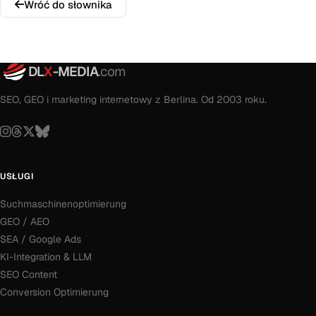
Wróć do słownika
DL
X
-MEDIA
.com
SEO, GEO i marketing internetowy z Berlina. Od 2003 roku.
USŁUGI
Suchmaschinenoptimierung
GEO / AEO
SEA / Google Ads
KI-Integration & LLM
SEO Content
Conversion Optimierung