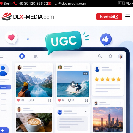
Berlin
+49 30 120 856 32
mail@dlx-media.com
🇵🇱 PL
DL
X
-MEDIA
.com
Kontakt