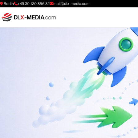
Berlin
+49 30 120 856 32
mail@dlx-media.com
DL
X
-MEDIA
.com