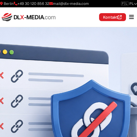
Berlin
+49 30 120 856 32
mail@dlx-media.com
🇵🇱 PL
DL
X
-MEDIA
.com
Kontakt