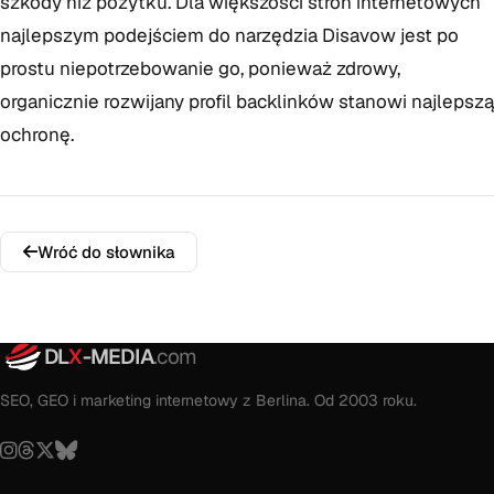
szkody niż pożytku. Dla większości stron internetowych
najlepszym podejściem do narzędzia Disavow jest po
prostu niepotrzebowanie go, ponieważ zdrowy,
organicznie rozwijany profil backlinków stanowi najlepszą
ochronę.
Wróć do słownika
DL
X
-MEDIA
.com
SEO, GEO i marketing internetowy z Berlina. Od 2003 roku.