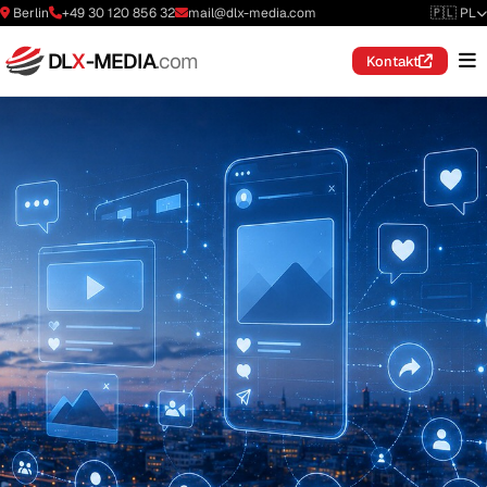
Berlin
+49 30 120 856 32
mail@dlx-media.com
🇵🇱 PL
DL
X
-MEDIA
.com
Kontakt