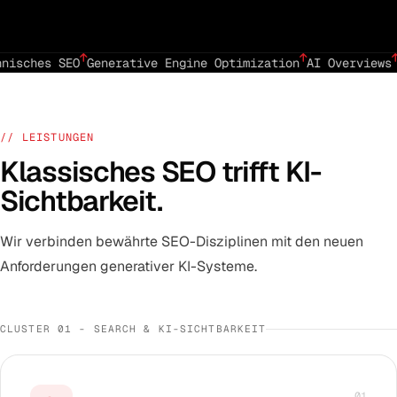
nisches SEO
Generative Engine Optimization
AI Overviews
// LEISTUNGEN
Klassisches SEO trifft KI-
Sichtbarkeit.
Wir verbinden bewährte SEO-Disziplinen mit den neuen
Anforderungen generativer KI-Systeme.
CLUSTER 01 - SEARCH & KI-SICHTBARKEIT
01