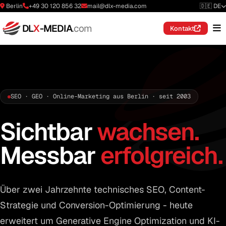
Berlin
+49 30 120 856 32
mail@dlx-media.com
🇩🇪 DE
DL
X
-MEDIA
.com
Kontakt
SEO · GEO · Online-Marketing aus Berlin · seit 2003
Sichtbar
wachsen.
Messbar
erfolgreich.
Über zwei Jahrzehnte technisches SEO, Content-
Strategie und Conversion-Optimierung - heute
erweitert um Generative Engine Optimization und KI-