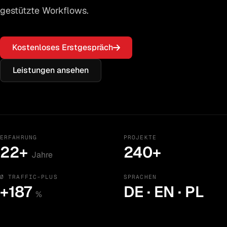
gestützte Workflows.
Kostenloses Erstgespräch
Leistungen ansehen
ERFAHRUNG
PROJEKTE
22+
240+
Jahre
Ø TRAFFIC-PLUS
SPRACHEN
+187
DE · EN · PL
%