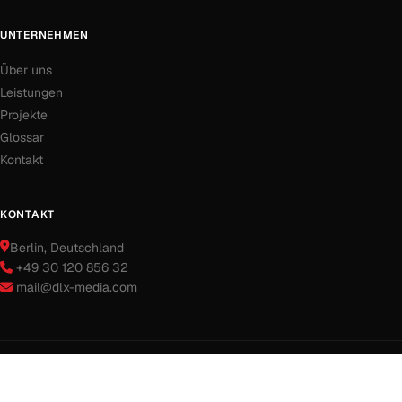
UNTERNEHMEN
Über uns
Leistungen
Projekte
Glossar
Kontakt
KONTAKT
Berlin
, Deutschland
+49 30 120 856 32
mail@dlx-media.com
© 2003 – 2026 DLx-Media.com — Alle Rechte vorbehalten.
Impressum
Datenschutz