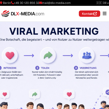
Berlin
+49 30 120 856 32
mail@dlx-media.com
🇩🇪 DE
DL
X
-MEDIA
.com
Kontakt