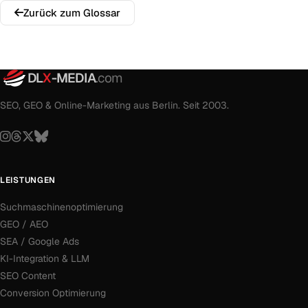
Zurück zum Glossar
DL
X
-MEDIA
.com
SEO, GEO & Online-Marketing aus Berlin. Seit 2003.
LEISTUNGEN
Suchmaschinenoptimierung
GEO / AEO
SEA / Google Ads
KI-Integration & LLM
SEO Content
Conversion Optimierung