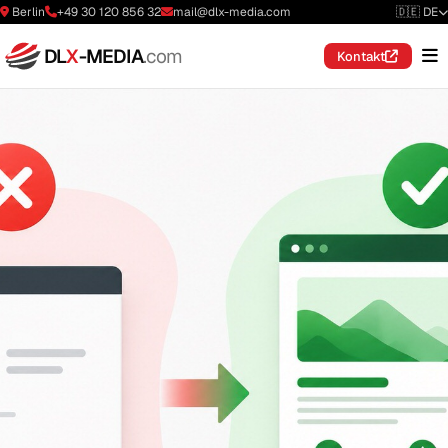
Berlin
+49 30 120 856 32
mail@dlx-media.com
🇩🇪 DE
DL
X
-MEDIA
.com
Kontakt