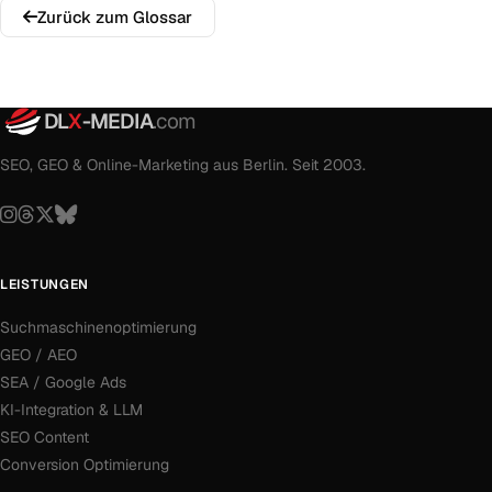
Zurück zum Glossar
DL
X
-MEDIA
.com
SEO, GEO & Online-Marketing aus Berlin. Seit 2003.
LEISTUNGEN
Suchmaschinenoptimierung
GEO / AEO
SEA / Google Ads
KI-Integration & LLM
SEO Content
Conversion Optimierung