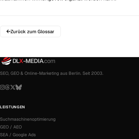
Zurück zum Glossar
DL
X
-MEDIA
.com
SEO, GEO & Online-Marketing aus Berlin. Seit 2003.
LEISTUNGEN
Suchmaschinenoptimierung
GEO / AEO
SEA / Google Ads