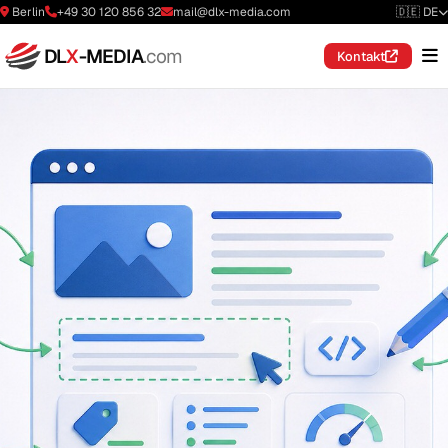
Berlin
+49 30 120 856 32
mail@dlx-media.com
🇩🇪 DE
DL
X
-MEDIA
.com
Kontakt