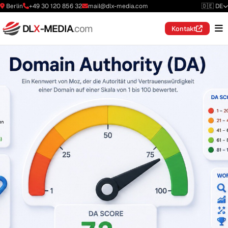
Berlin
+49 30 120 856 32
mail@dlx-media.com
🇩🇪 DE
DL
X
-MEDIA
.com
Kontakt