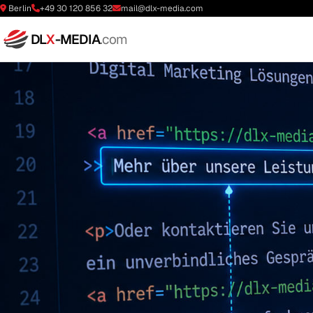
Berlin
+49 30 120 856 32
mail@dlx-media.com
DL
X
-MEDIA
.com