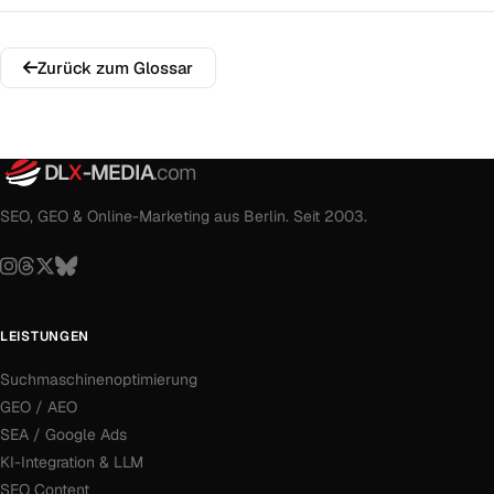
Zurück zum Glossar
DL
X
-MEDIA
.com
SEO, GEO & Online-Marketing aus Berlin. Seit 2003.
LEISTUNGEN
Suchmaschinenoptimierung
GEO / AEO
SEA / Google Ads
KI-Integration & LLM
SEO Content