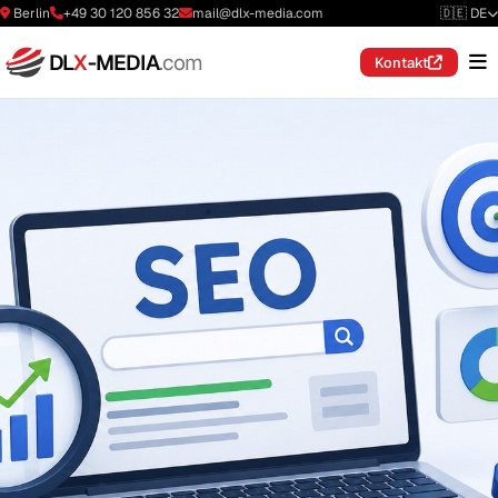
Berlin
+49 30 120 856 32
mail@dlx-media.com
🇩🇪 DE
DL
X
-MEDIA
.com
Kontakt