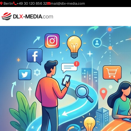
Berlin
+49 30 120 856 32
mail@dlx-media.com
DL
X
-MEDIA
.com