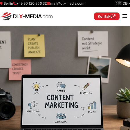
Berlin
+49 30 120 856 32
mail@dlx-media.com
🇩🇪 DE
DL
X
-MEDIA
.com
Kontakt