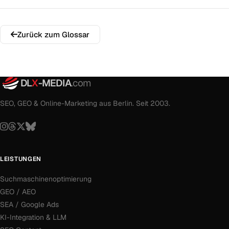
Zurück zum Glossar
DL
X
-MEDIA
.com
SEO, GEO & Online-Marketing aus Berlin. Seit 2003.
LEISTUNGEN
Suchmaschinenoptimierung
GEO / AEO
SEA / Google Ads
KI-Integration & LLM