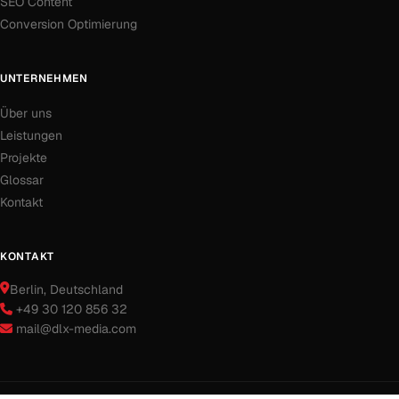
SEO Content
Conversion Optimierung
UNTERNEHMEN
Über uns
Leistungen
Projekte
Glossar
Kontakt
KONTAKT
Berlin
, Deutschland
+49 30 120 856 32
mail@dlx-media.com