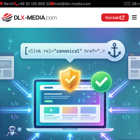
Berlin
+49 30 120 856 32
mail@dlx-media.com
🇩🇪 DE
DL
X
-MEDIA
.com
Kontakt