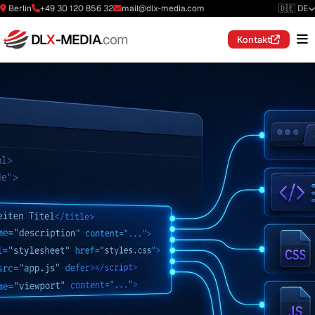
Berlin
+49 30 120 856 32
mail@dlx-media.com
🇩🇪 DE
DL
X
-MEDIA
.com
Kontakt