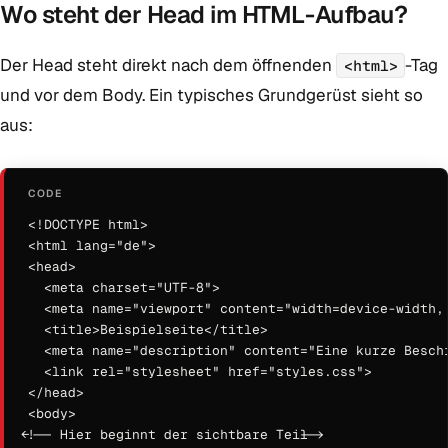
Wo steht der Head im HTML-Aufbau?
Der Head steht direkt nach dem öffnenden
-Tag
<html>
und vor dem Body. Ein typisches Grundgerüst sieht so
aus:
<!DOCTYPE html>

<html lang="de">

<head>

  <meta charset="UTF-8">

  <meta name="viewport" content="width=device-width, 
  <title>Beispielseite</title>

  <meta name="description" content="Eine kurze Beschr
  <link rel="stylesheet" href="styles.css">

</head>

<body>

  <!-- Hier beginnt der sichtbare Teil -->
