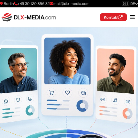
Berlin
+49 30 120 856 32
mail@dlx-media.com
🇩🇪 DE
DL
X
-MEDIA
.com
Kontakt